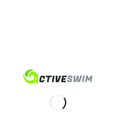
est LA question que tout le monde se pose. Evidement cela dé
eswim, on va droit au but : Pour les enfants : environ 1 à 2 sais