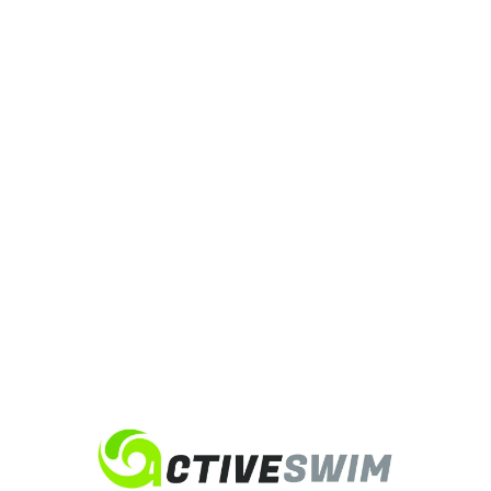
QUOI
APPRENDR
À NAGER
?
2 avril 2026
En gros, savoir nager, ce n’est pas juste faire trois brasses
dans le petit bain. Pour l’Éducation Nationale, le vrai test
officiel s’appelle l’ASNS (Attestation du Savoir Nager en
Sécurité). C’est le diplôme ultime que l’on passe
généralement en CM2 (ou en 6e) pour prouver qu’on est
100% autonome et en sécurité dans l’eau, sans...